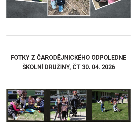
FOTKY Z Č
ARODĚJNICKÉHO
ODPOLEDNE
ŠKOLNÍ DRUŽINY,
ČT
30
.
04
. 202
6