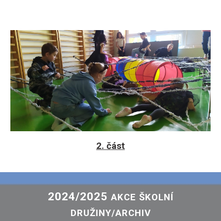
2. část
202
4
/202
5
AKCE ŠKOLNÍ
DRUŽINY/ARCHIV