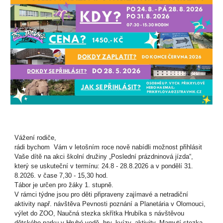
Vážení rodiče,
rádi bychom Vám v letošním roce nově nabídli možnost přihlásit
Vaše dítě na akci školní družiny „Poslední prázdninová jízda“,
který se uskuteční v termínu: 24.8 - 28.8.2026 a v pondělí 31.
8.2026. v čase 7,30 - 15,30 hod.
Tábor je určen pro žáky 1. stupně.
V rámci týdne jsou pro děti připraveny zajímavé a netradiční
aktivity např. návštěva Pevnosti poznání a Planetária v Olomouci,
výlet do ZOO, Naučná stezka skřítka Hrubíka s návštěvou
dětského parku v Hrubé vodě, hry, kvízy, aktivity, Mamutí stezka,