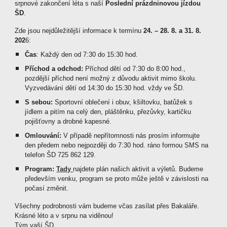
srpnové zakončení léta s naší
Poslední prázdninovou jízdou
ŠD
.
Zde jsou nejdůležitější informace k termínu
24. – 28. 8. a 31. 8.
202
6:
Čas
: Každý den od 7:30 do 15:30 hod.
Příchod a odchod:
Příchod dětí od 7:30 do 8:00 hod.,
pozdější příchod není možný z důvodu aktivit mimo školu.
Vyzvedávání dětí od 14:30 do 15:30 hod. vždy ve ŠD.
S sebou:
Sportovní oblečení i obuv, kšiltovku, batůžek s
jídlem a pitím na celý den, pláštěnku, přezůvky, kartičku
pojišťovny a drobné kapesné.
Omlouvání:
V případě nepřítomnosti nás prosím informujte
den předem nebo nejpozději do 7:30 hod. ráno formou SMS na
telefon ŠD 725 862 129.
Program:
Tady
najdete plán našich aktivit a výletů. Budeme
především venku, program se proto může ještě v závislosti na
počasí změnit.
Všechny podrobnosti vám budeme včas zasílat přes Bakaláře.
Krásné léto a v srpnu na viděnou!
Tým vaší ŠD