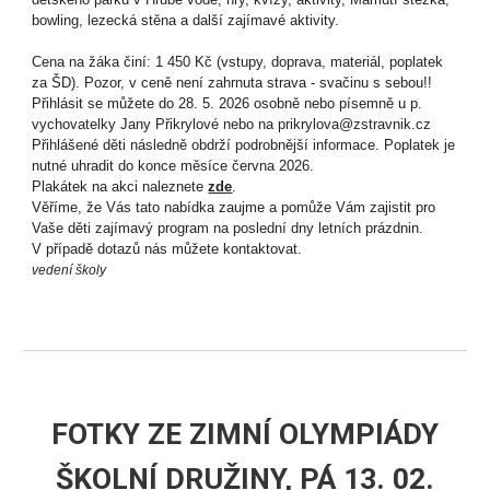
bowling, lezecká stěna a další zajímavé aktivity.
Cena na žáka činí: 1 450 Kč (vstupy, doprava, materiál, poplatek
za ŠD). Pozor, v ceně není zahrnuta strava - svačinu s sebou!!
Přihlásit se můžete do 28. 5. 2026 osobně nebo písemně u p.
vychovatelky Jany Přikrylové nebo na prikrylova@zstravnik.cz
Přihlášené děti následně obdrží podrobnější informace. Poplatek je
nutné uhradit do konce měsíce června 2026.
Plakátek na akci naleznete
zde
.
Věříme, že Vás tato nabídka zaujme a pomůže Vám zajistit pro
Vaše děti zajímavý program na poslední dny letních prázdnin.
V případě dotazů nás můžete kontaktovat.
vedení školy
FOTKY ZE
ZIMNÍ OLYMPIÁDY
ŠKOLNÍ DRUŽINY, PÁ
13
.
02
.